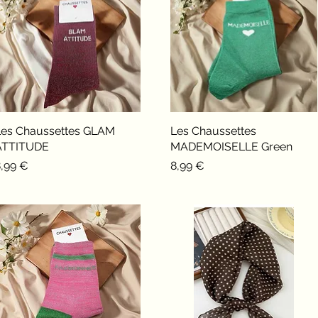
Les Chaussettes GLAM
Aperçu rapide
Les Chaussettes
Aperçu rapide
ATTITUDE
MADEMOISELLE Green
rix
Prix
8,99 €
8,99 €