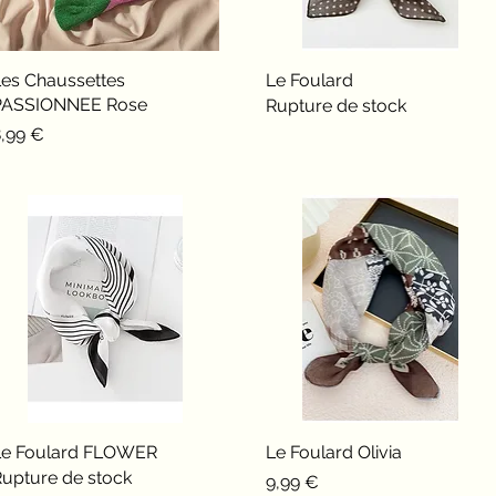
Les Chaussettes
Aperçu rapide
Le Foulard
Aperçu rapide
PASSIONNEE Rose
Rupture de stock
rix
8,99 €
Le Foulard FLOWER
Aperçu rapide
Le Foulard Olivia
Aperçu rapide
Rupture de stock
Prix
9,99 €