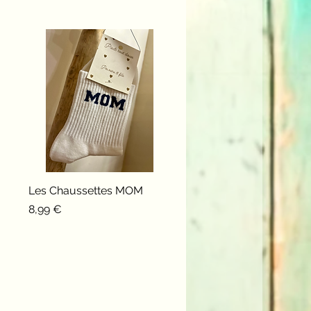
Les Chaussettes MOM
Aperçu rapide
Prix
8,99 €