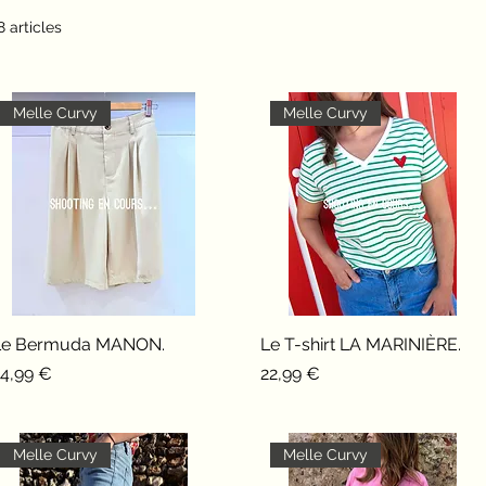
vous mettront en valeur et vous donneront confiance en
8 articles
vous."
Melle Curvy
Melle Curvy
Le Bermuda MANON.
Aperçu rapide
Le T-shirt LA MARINIÈRE.
Aperçu rapide
rix
Prix
24,99 €
22,99 €
Melle Curvy
Melle Curvy