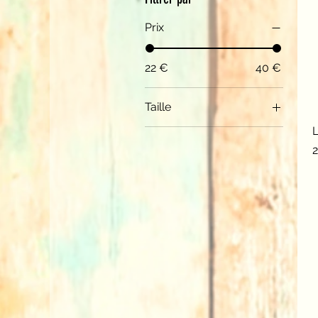
Prix
22 €
40 €
Taille
38
P
40
42
44
46
48
50
52
3XL