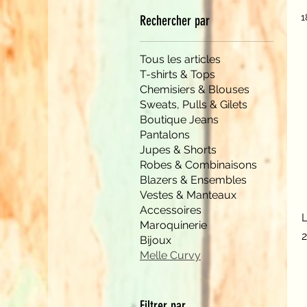
tendance et confortables qui 
1
Rechercher par
Tous les articles
T-shirts & Tops
Chemisiers & Blouses
Sweats, Pulls & Gilets
Boutique Jeans
Pantalons
Jupes & Shorts
Robes & Combinaisons
Blazers & Ensembles
Vestes & Manteaux
Accessoires
Maroquinerie
P
Bijoux
Melle Curvy
Filtrer par