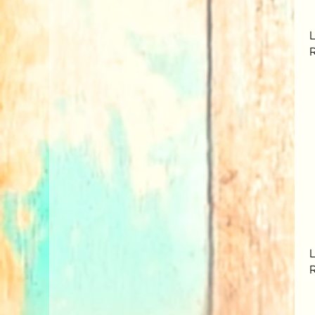
42/44
44/46
L
46/48
48/50
4XL
XL
XXL