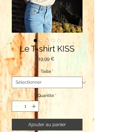
Le T-shirt KISS
Prix
19,99 €
Taille
*
Quantité
*
Ajouter au panier