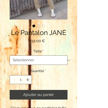
Le Pantalon JANE
Prix
32,00 €
Taille
*
Quantité
*
Ajouter au panier