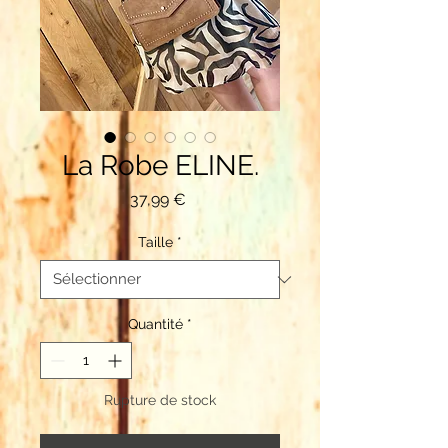
La Robe ELINE.
Prix
37,99 €
Taille
*
Quantité
*
Rupture de stock