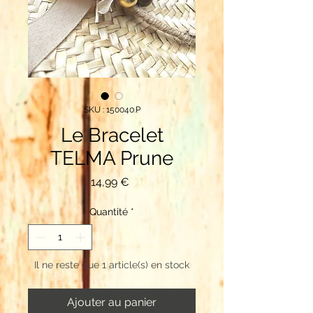
SKU : 150040.P
Le Bracelet
TELMA Prune
Prix
14,99 €
Quantité
*
Il ne reste que 1 article(s) en stock
Ajouter au panier