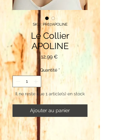
SKU : PR67.APOLINE
Le Collier
APOLINE
Prix
12,99 €
Quantité
*
Il ne reste que 1 article(s) en stock
Ajouter au panier