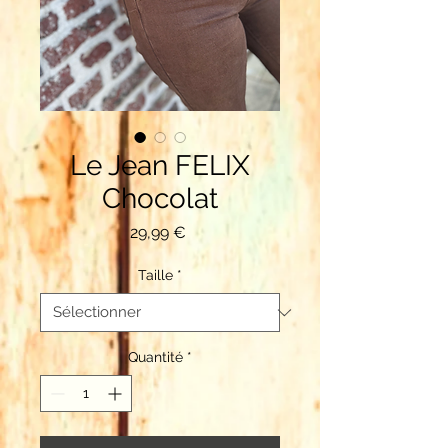
Le Jean FELIX
Chocolat
Prix
29,99 €
Taille
*
Quantité
*