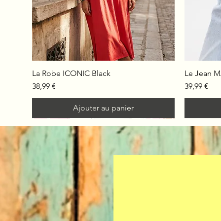
La Robe ICONIC Black
Le Jean 
Prix
Prix
38,99 €
39,99 €
Ajouter au panier
Melle Cu