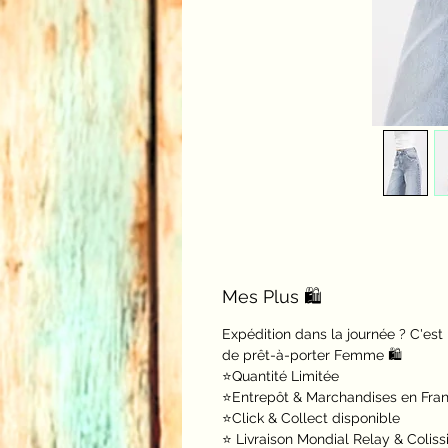
Mes Plus 🛍️
Expédition dans la journée ? C'est
de prêt-à-porter Femme 🛍️
⭐️Quantité Limitée
⭐️Entrepôt & Marchandises en Fra
⭐️Click & Collect disponible
⭐️ Livraison Mondial Relay & Colis