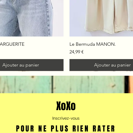
MARGUERITE
Le Bermuda MANON.
Prix
24,99 €
Ajouter au panier
Ajouter au panier
rvy
XoXo
Inscrivez-vous
POUR NE PLUS RIEN RATER