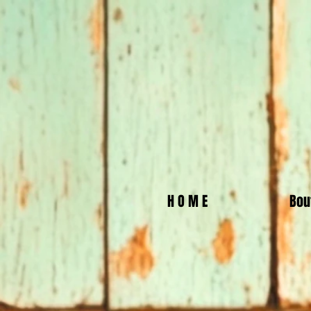
H O M E
Bou