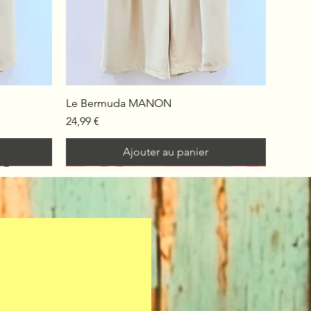
Le Bermuda MANON
Prix
24,99 €
Ajouter au panier