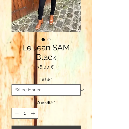
Le Jean SAM
Black
Prix
36,00 €
Taille
*
Quantité
*