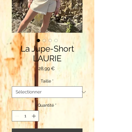
La Jupe-Short
LAURIE
Prix
28,99 €
Taille
*
Quantité
*