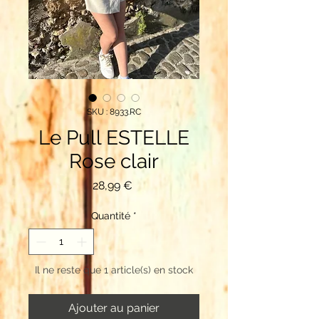
SKU : 8933.RC
Le Pull ESTELLE
Rose clair
Prix
28,99 €
Quantité
*
Il ne reste que 1 article(s) en stock
Ajouter au panier