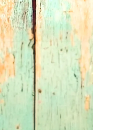
habituellement du S.
Conseils Style : Porte-le rentré à
moitié dans ton pantalon pour
structurer la silhouette et ajoute une
paire de bottines ou de baskets
selon ton style du jour.